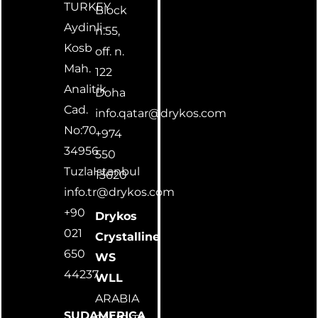
TURKEY
Block
Aydinli-
n.55,
Kosb
off. n.
Mah.
122
Analitik
Doha
Cad.
info.qatar@drykos.com
No:70
+974
34956
550
TuzlaIstanbul
13620
info.tr@drykos.com
+90
Drykos
021
Crystalline
650
WS
44237
WLL
ARABIA
SUDAMERICA