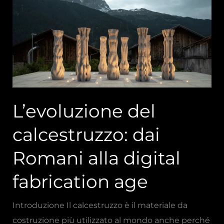
calcestruzzo:
dai
Romani
alla
digital
fabrication
age
L’evoluzione del
calcestruzzo: dai
Romani alla digital
fabrication age
Introduzione Il calcestruzzo è il materiale da
costruzione più utilizzato al mondo anche perché