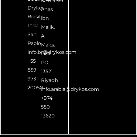
SAUDITA
Drykos
Anas
Brasil
lbn
Ltda
Malik,
San
Al
Paolo
Malqa
info.br@drykos.com
Dlst.
+55
PO
859
13521
973
Riyadh
20050
info.arabia@drykos.com
+974
550
13620
Copyright © 2024 Drykos Srl - Tutti i diritti riservati - DRYBOXSYSTEM®