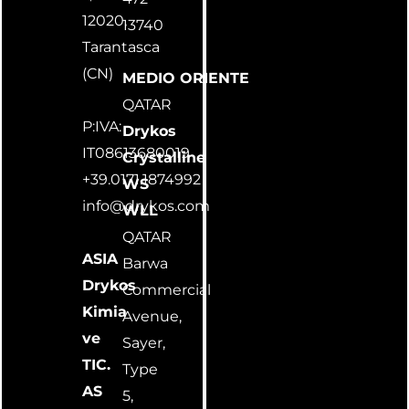
12020,
13740
Tarantasca
(CN)
MEDIO ORIENTE
QATAR
P:IVA:
Drykos
IT08613680019
Crystalline
+39.0171.1874992
WS
info@drykos.com
WLL
QATAR
ASIA
Barwa
Drykos
Commercial
Kimia
Avenue,
ve
Sayer,
TIC.
Type
AS
5,