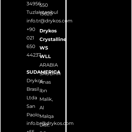
34956
550
TuzlaIstanbul
13620
info.tr@drykos.com
+90
Drykos
021
Crystalline
650
WS
44237
WLL
ARABIA
SUDAMERICA
SAUDITA
Drykos
Anas
Brasil
lbn
Ltda
Malik,
San
Al
Paolo
Malqa
info.br@drykos.com
Dlst.
+55