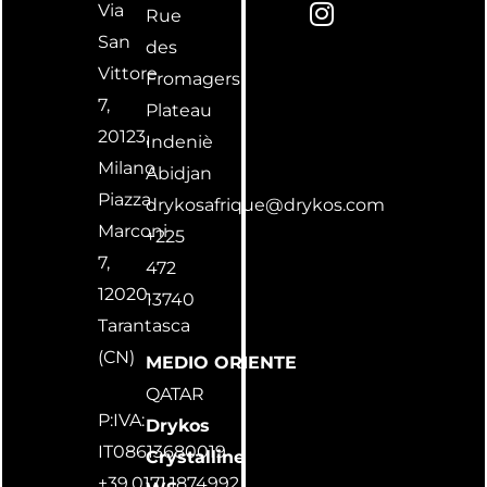
Via
Rue
d
o
g
San
i
o
r
des
Vittore
n
k
a
Fromagers
m
7,
Plateau
20123,
Indeniè
Milano
Abidjan
Piazza
drykosafrique@drykos.com
Marconi
+225
7,
472
12020,
13740
Tarantasca
(CN)
MEDIO ORIENTE
QATAR
P:IVA:
Drykos
IT08613680019
Crystalline
+39.0171.1874992