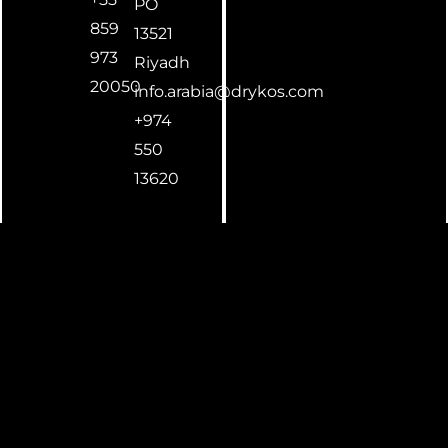
PO
859
13521
973
Riyadh
20050
info.arabia@drykos.com
+974
550
13620
Copyright © 2024 Drykos Srl - Tutti i diritti riservati - DRYBOXSYSTEM®