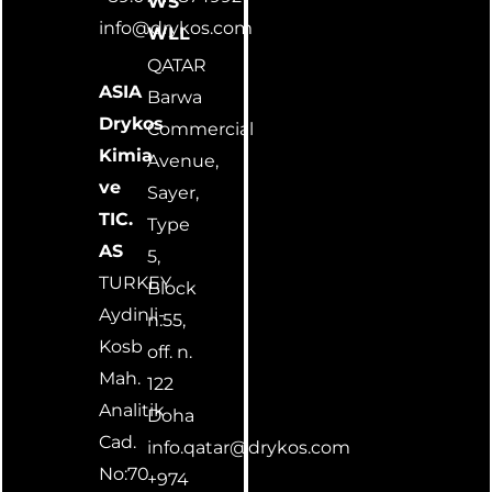
WS
info@drykos.com
WLL
QATAR
ASIA
Barwa
Drykos
Commercial
Kimia
Avenue,
ve
Sayer,
TIC.
Type
AS
5,
TURKEY
Block
Aydinli-
n.55,
Kosb
off. n.
Mah.
122
Analitik
Doha
Cad.
info.qatar@drykos.com
No:70
+974